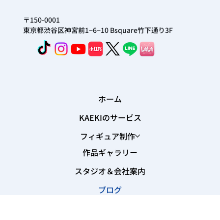
いる」という方からのご相談もあります。 人物3Dフィ
ギュアは、記念日のプレゼントやサプライズギフトとし
てもご利用いただけます。 制作には来店での3Dスキャ
ン撮影が必要ですが、ご希望に合わせてサイズや仕様を
ご相談いただけます。 まずはお気軽にお問い合わせくだ
さい。 #プレゼント #記念日 #3Dフィギュア #原宿
1
/
11
〒150-0001
東京都渋谷区神宮前1−6−10 Bsquare竹下通り3F