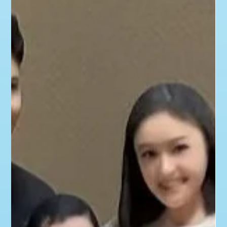
変わります。 そこで本記事では、オーダーメイド記念品
の種類や選び方、注文の流れまでを初めての方にも分か
るよう体系的にまとめました。読み終えるころには、自
分の目的に合った一品の選び方がはっきり見えてくるは
ずです。世界に一つだけの贈り物づくりに、ぜひ参考に
してください。 オーダーメイド記念品の魅力とは オー
ダーメイドの記念品には、量販店に並ぶ既製品では得ら
れない特別な価値が確かに存在します。まずはオーダー
メイドならではの魅力を、3つの視点から順番に掘り下
げていきましょう。 なぜ今オーダーメイドの記念品が選
ばれるのか 贈り物に個性や物語性を求める人は少なく
ありません。その背景には、どこでも手に入る画一的な
既製品では大切な想いを伝えきれないという課題があり
ます。その点オーダーメイドは、贈る相手だけのために
設計した一品を世界でただ一つの形として届けられる手
段で