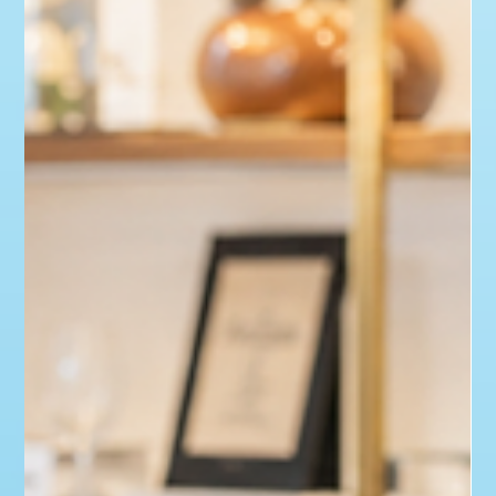
夏休みは家族旅行や友人とのお出かけが増える季節で
す。 原宿・竹下通りへお越しの際は、旅行の思い出とし
て人物3Dフィギュア制作もご検討ください。 撮影から
制作、発送までワンストップで対応し、完成後はご自宅
へお届けします。 旅行の一日を、立体の思い出として残
したい方をお待ちしています。 #夏休み #原宿観光 #旅
行記念 #3Dフィギュア